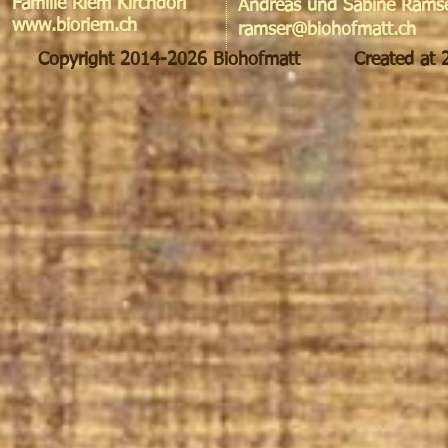
Familie Riem Kirchdorf
Andreas und Sabine
Rams
www.bioriem.ch
ramser@biohofmatt.ch
Copyright 2014-2026 Biohofmatt Created at 2