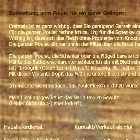
Zubereitung vom Poulet für ein gutes Gelingen:
Erstmals ist es ganz wichtig, dass Sie genügend Garzeit ei
Für die ganzen Poulet rechne ich ca. 1h; für die Schenkel c
Wichtig ist, dass sich das Fleich ohne Probleme vom Knoche
Die ganzen Poulet können sie in der Mitte über die Brust ha
Die ganzen Poulet, die Schenkel oder die Flügeli bereite ic
Hälfte des Backofens, darunter schiebe ich ein mit Blechrei
mit Turbogrill (Oberhitze mit Umluft) knusprig. Bei halber
Mit dieser Variante tropft das Fett ins untere Blech ab und 
Ich möchte Sie ermutigen, das Pouletfleisch nicht zu würz
Mein Lieblingsgewürz ist das Narin Poulet-Gewürz.
(Leider nicht Bio :-) aber lecker!)
Hauslieferdienst
Kontakt/Verkauf ab Hof